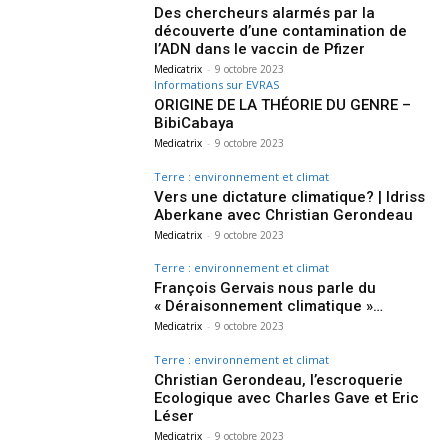
Des chercheurs alarmés par la
découverte d’une contamination de
l’ADN dans le vaccin de Pfizer
Medicatrix
-
9 octobre 2023
Informations sur EVRAS
ORIGINE DE LA THÉORIE DU GENRE –
BibiCabaya
Medicatrix
-
9 octobre 2023
Terre : environnement et climat
Vers une dictature climatique? | Idriss
Aberkane avec Christian Gerondeau
Medicatrix
-
9 octobre 2023
Terre : environnement et climat
François Gervais nous parle du
« Déraisonnement climatique »…
Medicatrix
-
9 octobre 2023
Terre : environnement et climat
Christian Gerondeau, l’escroquerie
Ecologique avec Charles Gave et Eric
Léser
Medicatrix
-
9 octobre 2023