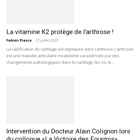
La vitamine K2 protège de l’arthrose !
Fabien Piasco
-
27 juillet 2023
La calcification du cartilage est impliquée dans l’arthrose L'arthrose
est une maladie articulaire invalidante caractérisée par des
changements pathologiques dans le cartilage, les os, le...
Intervention du Docteur Alain Colignon lors
du colloque «La Victoire des Fourmis»