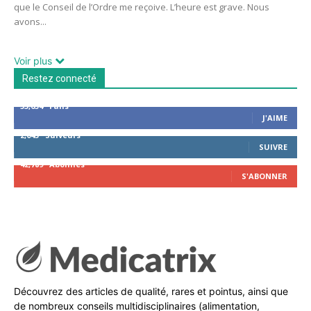
que le Conseil de l’Ordre me reçoive. L’heure est grave. Nous
avons...
Voir plus
Restez connecté
53,654
Fans
J'AIME
2,043
Suiveurs
SUIVRE
42,789
Abonnés
S'ABONNER
Découvrez des articles de qualité, rares et pointus, ainsi que
de nombreux conseils multidisciplinaires (alimentation,