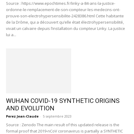
Source : https://www.epochtimes.fr/linky-a-84-ans-la-justice-
ordonne-le-remplacement-de-son-compteur-les-medecins-ont-
prouve-son-electrohypersensibilite-2428386.html Cette habitante
de la Drôme, qui a découvert qu’elle était électrohypersensibilité,
vivait un calvaire depuis l’installation du compteur Linky. La justice
lui a...
WUHAN COVID-19 SYNTHETIC ORIGINS
AND EVOLUTION
Perez Jean-Claude
-
5 septembre 2023
Source : Zenodo The main result of this updated release is the
formal proof that 2019-nCoV coronavirus is partially a SYNTHETIC