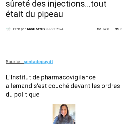
sûreté des injections…tout
était du pipeau
Ecrit par
Medicatrix
8 août 2024
7400
0
Facebook
Twitter
Email
I
Source :
sentadepuydt
L’Institut de pharmacovigilance
allemand s’est couché devant les ordres
du politique