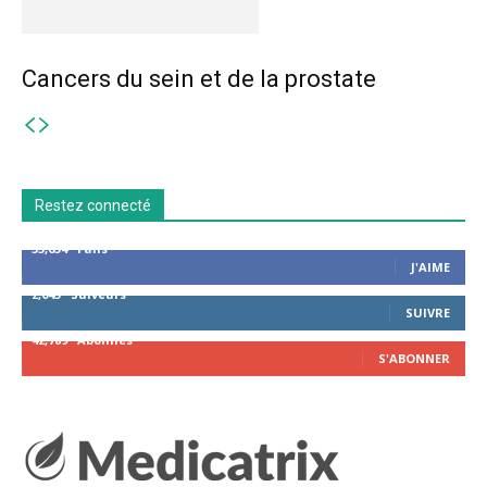
Cancers du sein et de la prostate
Restez connecté
53,654
Fans
J'AIME
2,043
Suiveurs
SUIVRE
42,789
Abonnés
S'ABONNER