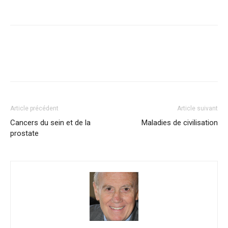
Facebook
Twitter
Email
I
Article précédent
Article suivant
Cancers du sein et de la
Maladies de civilisation
prostate