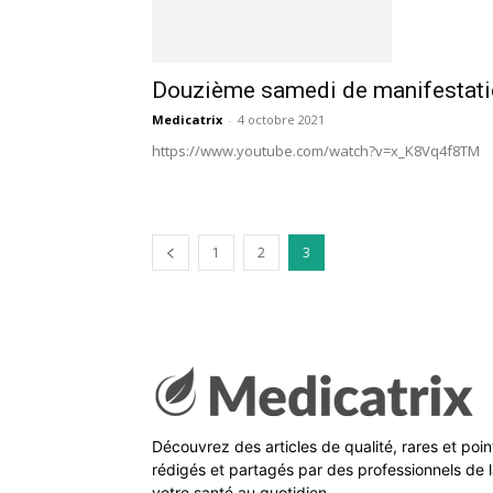
Douzième samedi de manifestation
Medicatrix
-
4 octobre 2021
https://www.youtube.com/watch?v=x_K8Vq4f8TM
1
2
3
Découvrez des articles de qualité, rares et poi
rédigés et partagés par des professionnels de l
votre santé au quotidien.