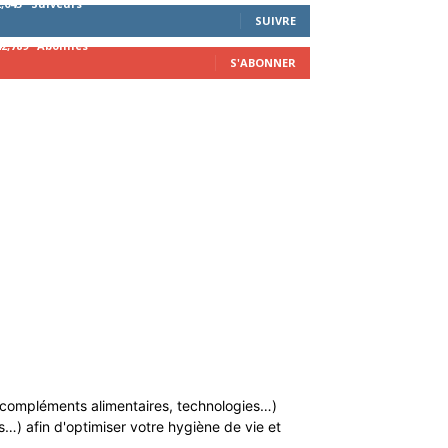
2,043
Suiveurs
SUIVRE
42,789
Abonnés
S'ABONNER
n, compléments alimentaires, technologies…)
…) afin d'optimiser votre hygiène de vie et