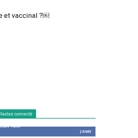
e et vaccinal ?￼
Restez connecté
53,654
Fans
J'AIME