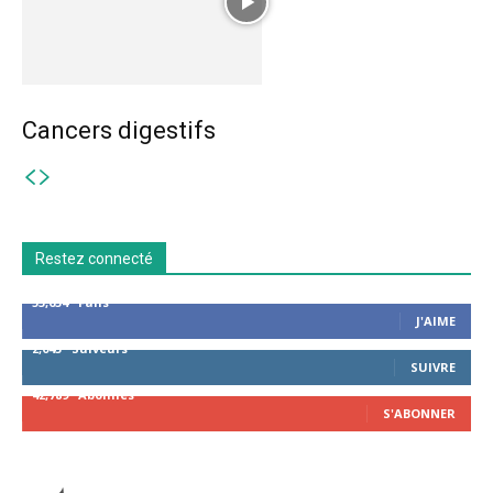
Cancers digestifs
Restez connecté
53,654
Fans
J'AIME
2,043
Suiveurs
SUIVRE
42,789
Abonnés
S'ABONNER