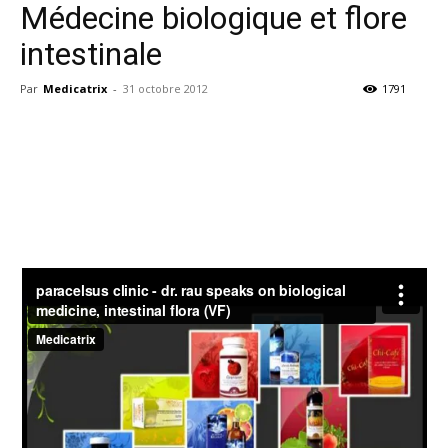
Médecine biologique et flore
intestinale
Par
Medicatrix
-
31 octobre 2012
1791
Facebook
Twitter
Email
I