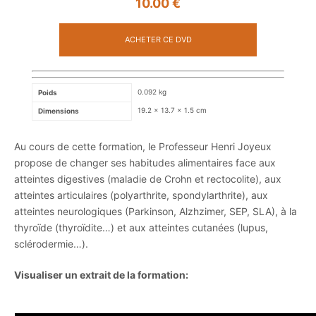
10.00
€
ACHETER CE DVD
0.092 kg
Poids
19.2 × 13.7 × 1.5 cm
Dimensions
Au cours de cette formation, le Professeur Henri Joyeux
propose de changer ses habitudes alimentaires face aux
atteintes digestives (maladie de Crohn et rectocolite), aux
atteintes articulaires (polyarthrite, spondylarthrite), aux
atteintes neurologiques (Parkinson, Alzhzimer, SEP, SLA), à la
thyroïde (thyroïdite…) et aux atteintes cutanées (lupus,
sclérodermie…).
Visualiser un extrait de la formation: