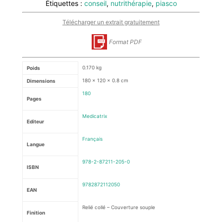
Étiquettes :
conseil
,
nutrithérapie
,
piasco
Télécharger un extrait gratuitement
Format PDF
0.170 kg
Poids
180 × 120 × 0.8 cm
Dimensions
180
Pages
Medicatrix
Editeur
Français
Langue
978-2-87211-205-0
ISBN
9782872112050
EAN
Relié collé – Couverture souple
Finition