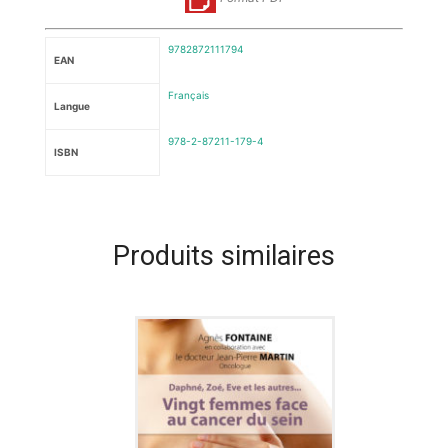
9782872111794
EAN
Français
Langue
978-2-87211-179-4
ISBN
Produits similaires