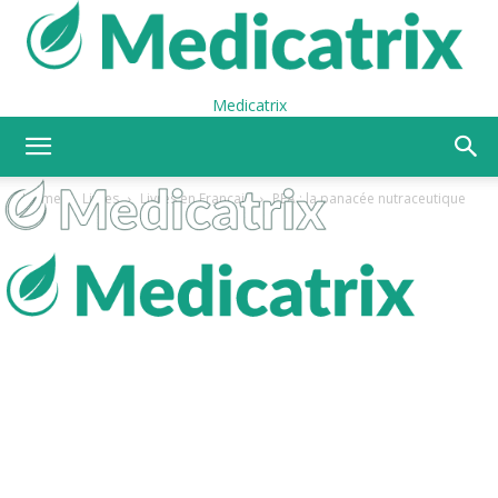
Medicatrix
Home
Livres
Livres en Français
PEA : la panacée nutraceutique