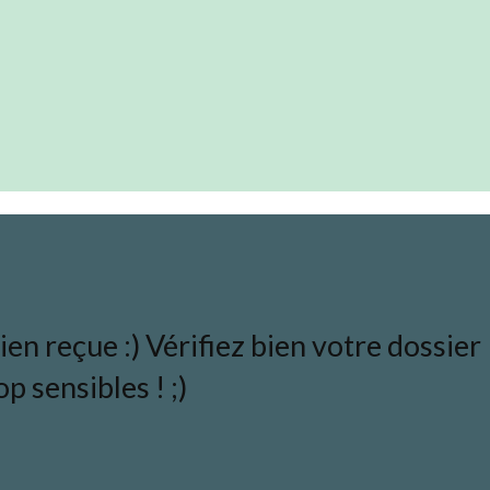
en reçue :) Vérifiez bien votre dossier
p sensibles ! ;)