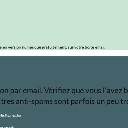
e en version numérique gratuitement, sur votre boîte email.
 par email. Vérifiez que vous l'avez bi
ltres anti-spams sont parfois un peu tro
 Medicatrix.be
os emails.