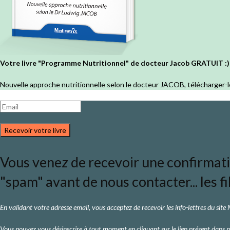
Votre livre "Programme Nutritionnel" de docteur Jacob GRATUIT :)
Nouvelle approche nutritionnelle selon le docteur JACOB, télécharger-l
Recevoir votre livre
Vous venez de recevoir une confirmation
"spam" avant de nous contacter... les fi
En validant votre adresse email, vous acceptez de recevoir les info-lettres du site
Vous pouvez vous désinscrire à tout moment en cliquant sur le lien présent dans n