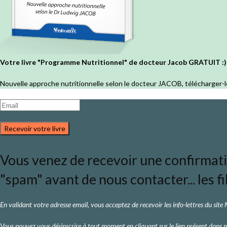
Votre livre "Programme Nutritionnel" de docteur Jacob GRATUIT :)
Nouvelle approche nutritionnelle selon le docteur JACOB, télécharger-l
Recevoir votre livre
Vous venez de recevoir une confirmation
"spam" avant de nous contacter... les fi
En validant votre adresse email, vous acceptez de recevoir les info-lettres du site
Vous pouvez vous désinscrire à tout moment en cliquant sur le lien présent dans n