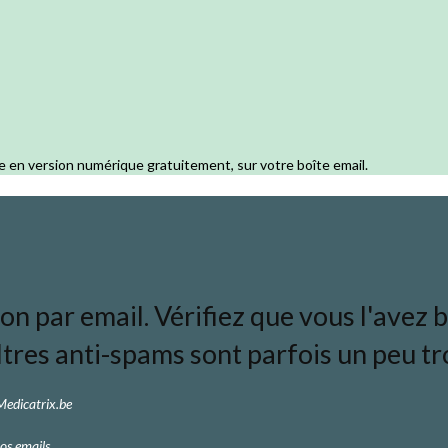
e en version numérique gratuitement, sur votre boîte email.
 par email. Vérifiez que vous l'avez bi
ltres anti-spams sont parfois un peu tro
 Medicatrix.be
os emails.