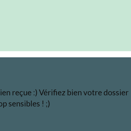
en reçue :) Vérifiez bien votre dossier
p sensibles ! ;)