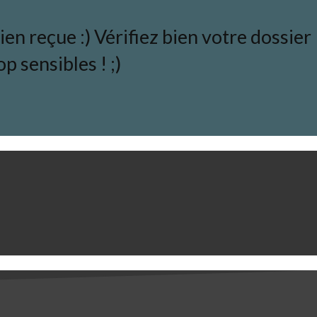
en reçue :) Vérifiez bien votre dossier
p sensibles ! ;)