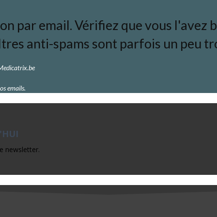
 par email. Vérifiez que vous l'avez bi
ltres anti-spams sont parfois un peu tro
 Medicatrix.be
os emails.
'HUI
e newsletter.