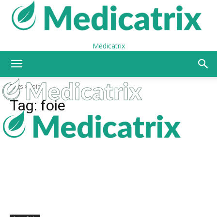
Medicatrix
Tags
Foie
Tag:
foie