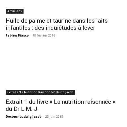
Actualités
Huile de palme et taurine dans les laits
infantiles : des inquiétudes à lever
Fabien Piasco
-
18 février 2016
Extraits "La Nutrition Raisonnée" de Dr. Jacob
Extrait 1 du livre « La nutrition raisonnée »
du Dr L.M. J.
Docteur Ludwig Jacob
-
23 juin 2015