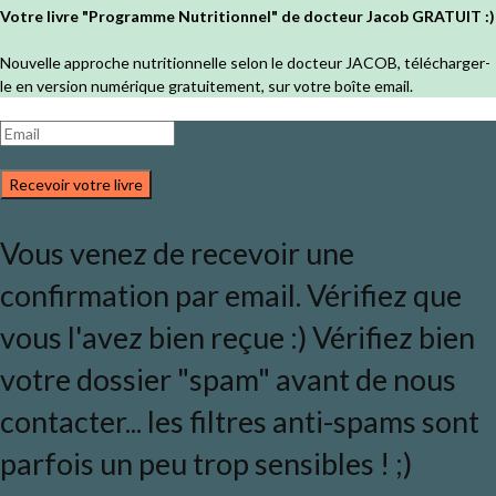
Votre livre "Programme Nutritionnel" de docteur Jacob GRATUIT :)
Nouvelle approche nutritionnelle selon le docteur JACOB, télécharger-
le en version numérique gratuitement, sur votre boîte email.
Recevoir votre livre
Vous venez de recevoir une
confirmation par email. Vérifiez que
vous l'avez bien reçue :) Vérifiez bien
votre dossier "spam" avant de nous
contacter... les filtres anti-spams sont
parfois un peu trop sensibles ! ;)