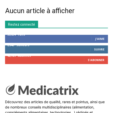
Aucun article à afficher
Restez connecté
53,654
Fans
J'AIME
2,043
Suiveurs
SUIVRE
42,789
Abonnés
S'ABONNER
Découvrez des articles de qualité, rares et pointus, ainsi que
de nombreux conseils multidisciplinaires (alimentation,
compléments alimentaires, technologies…) rédigés et