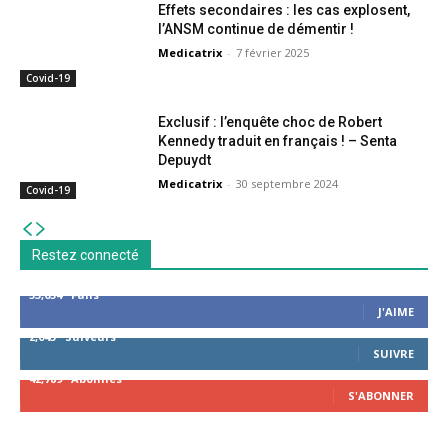
Effets secondaires : les cas explosent,
l’ANSM continue de démentir !
Medicatrix
-
7 février 2025
Covid-19
Exclusif : l’enquête choc de Robert
Kennedy traduit en français ! – Senta
Depuydt
Medicatrix
-
30 septembre 2024
Covid-19
Restez connecté
53,654
Fans
J'AIME
2,043
Suiveurs
SUIVRE
42,789
Abonnés
S'ABONNER