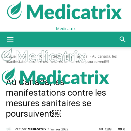
Medicatrix
Accueil
Covid-19
Convoi de la liberté (Canada)
Au Canada, les
manifestations contre les mesures sanitaires se poursuivent￼
Covid-19
Convoi de la liberté (Canada)
Au Canada, les
manifestations contre les
mesures sanitaires se
poursuivent￼
Ecrit par
Medicatrix
7 février 2022
1389
0