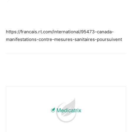
Facebook
Twitter
Email
I
https://francais.rt.com/international/95473-canada-
manifestations-contre-mesures-sanitaires-poursuivent
Facebook
Twitter
Email
I