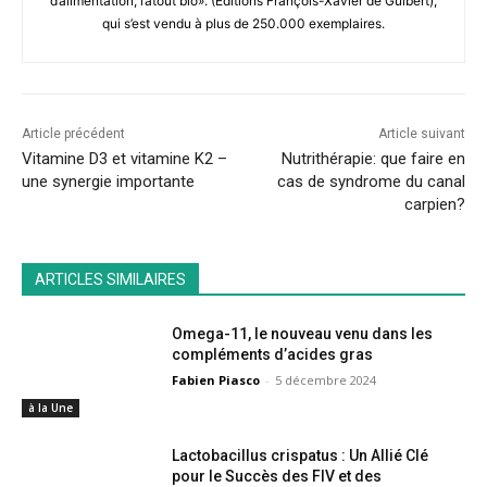
d’alimentation, l’atout bio». (Editions François-Xavier de Guibert),
qui s’est vendu à plus de 250.000 exemplaires.
Article précédent
Article suivant
Vitamine D3 et vitamine K2 –
Nutrithérapie: que faire en
une synergie importante
cas de syndrome du canal
carpien?
ARTICLES SIMILAIRES
Omega-11, le nouveau venu dans les
compléments d’acides gras
Fabien Piasco
-
5 décembre 2024
à la Une
Lactobacillus crispatus : Un Allié Clé
pour le Succès des FIV et des