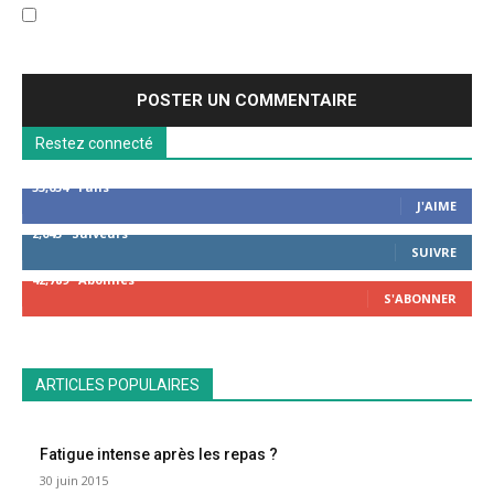
Enregistrer mon nom, email et site web dans ce navigateur pour la
prochaine fois que je commenterai.
Restez connecté
53,654
Fans
J'AIME
2,043
Suiveurs
SUIVRE
42,789
Abonnés
S'ABONNER
ARTICLES POPULAIRES
Fatigue intense après les repas ?
30 juin 2015