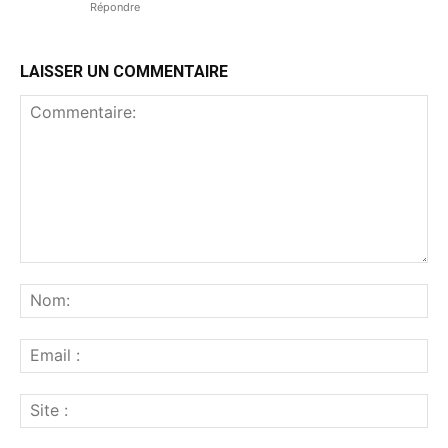
Répondre
LAISSER UN COMMENTAIRE
Commentaire:
No
Ema
:
Sit
: