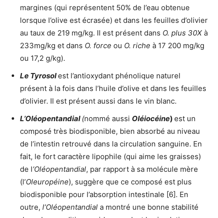
margines (qui représentent 50% de l’eau obtenue
lorsque l’olive est écrasée) et dans les feuilles d’olivier
au taux de 219 mg/kg. Il est présent dans
O. plus 30X
à
233mg/kg et dans
O. force
ou
O. riche
à 17 200 mg/kg
ou 17,2 g/kg).
Le Tyrosol
est l’antioxydant phénolique naturel
présent à la fois dans l’huile d’olive et dans les feuilles
d’olivier. Il est présent aussi dans le vin blanc.
L’Oléopentandial
(
nommé aussi
Oléiocéine
)
est un
composé très biodisponible, bien absorbé au niveau
de l’intestin retrouvé dans la circulation sanguine. En
fait, le fort caractère lipophile (qui aime les graisses)
de l
’Oléopentandial
, par rapport à sa molécule mère
(l’
Oleuropéine
), suggère que ce composé est plus
biodisponible pour l’absorption intestinale [6]. En
outre,
l’Oléopentandial
a montré une bonne stabilité