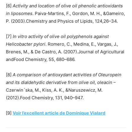
[6]
Activity and location of olive oil phenolic antioxidants
in liposomes
. Paiva-Martins, F., Gordon, M. H., &Gameiro,
P. (2003).Chemistry and Physics of Lipids, 124,26–34.
[7]
In vitro activity of olive oil polyphenols against
Helicobacter pylori
. Romero, C., Medina, E., Vargas, J.,
Brenes, M., & De Castro, A. (2007).Journal of Agricultural
andFood Chemistry, 55, 680–686.
[8]
A comparison of antioxydant activities of Oleuropein
and its dialdehydic derivative from olive oil, oleacin
–
Czerwin´ska, M., Kiss, A. K., &Naruszewicz, M.
(2012).Food Chemistry, 131, 940–947.
[9]
Voir l’excellent article de Dominique Vialard