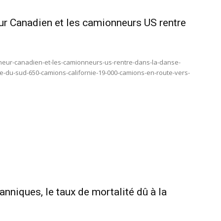
r Canadien et les camionneurs US rentre
neur-canadien-et-les-camionneurs-us-rentre-dans-la-danse-
e-du-sud-650-camions-californie-19-000-camions-en-route-vers-
anniques, le taux de mortalité dû à la