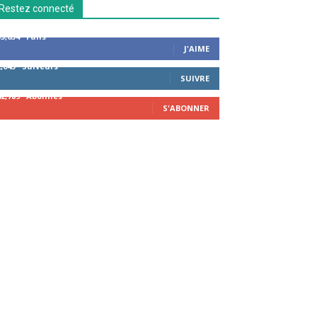
Restez connecté
53,654
Fans
J'AIME
2,043
Suiveurs
SUIVRE
42,789
Abonnés
S'ABONNER