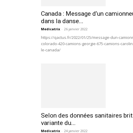
Canada : Message d’un camionneu
dans la danse...
Medicatrix
-
26 janvier 2022
https://qactus.fr/2022/01/25/message-dun-camion
colorado-420-camions-georgie-675-camions-carolin
le-canada/
Selon des données sanitaires brit
variante du...
Medicatrix
-
24 janvier 2022