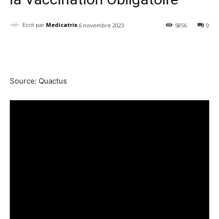
Ecrit par
Medicatrix
6 novembre 2023
5856
0
Facebook
Twitter
Email
I
Source: Quactus