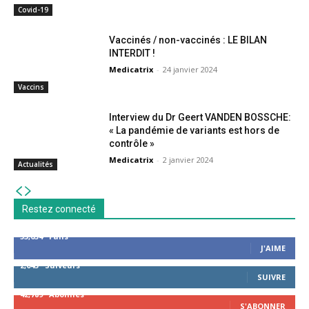
Covid-19
Vaccinés / non-vaccinés : LE BILAN
INTERDIT !
Medicatrix
-
24 janvier 2024
Vaccins
Interview du Dr Geert VANDEN BOSSCHE:
« La pandémie de variants est hors de
contrôle »
Medicatrix
-
2 janvier 2024
Actualités
Restez connecté
53,654
Fans
J'AIME
2,043
Suiveurs
SUIVRE
42,789
Abonnés
S'ABONNER