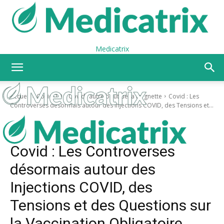
Medicatrix
Accueil
Covid-19
Covid l’autre bout de la lorgnette
Covid : Les
Controverses désormais autour des Injections COVID, des Tensions et...
Covid l’autre bout de la lorgnette
Vaccin Covid de l’autre côté du miroir
Vaccins
Covid : Les Controverses
désormais autour des
Injections COVID, des
Tensions et des Questions sur
la Vaccination Obligatoire