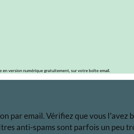
e en version numérique gratuitement, sur votre boîte email.
 par email. Vérifiez que vous l'avez bi
ltres anti-spams sont parfois un peu tro