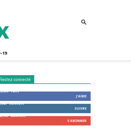
-19
Restez connecté
53,654
Fans
J'AIME
2,043
Suiveurs
SUIVRE
42,789
Abonnés
S'ABONNER