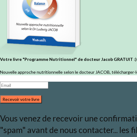
Votre livre "Programme Nutritionnel" de docteur Jacob GRATUIT :)
Nouvelle approche nutritionnelle selon le docteur JACOB, télécharger-l
Recevoir votre livre
Vous venez de recevoir une confirmation
"spam" avant de nous contacter... les fi