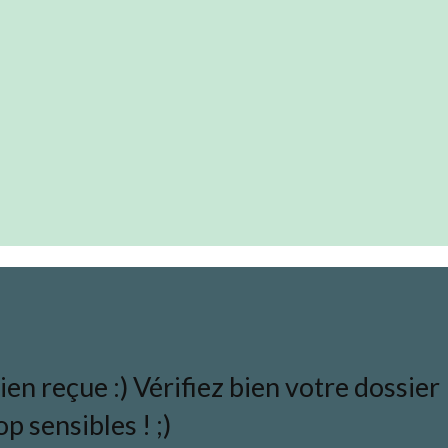
en reçue :) Vérifiez bien votre dossier
p sensibles ! ;)