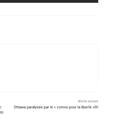
Email
Imprimer
Article suivant
c
Ottawa paralysée par le « convoi pour la liberté »￼
s￼