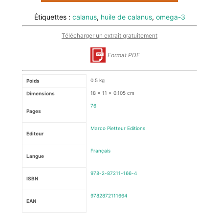
Étiquettes :
calanus
,
huile de calanus
,
omega-3
Télécharger un extrait gratuitement
Format PDF
0.5 kg
Poids
18 × 11 × 0.105 cm
Dimensions
76
Pages
Marco Pietteur Editions
Editeur
Français
Langue
978-2-87211-166-4
ISBN
9782872111664
EAN