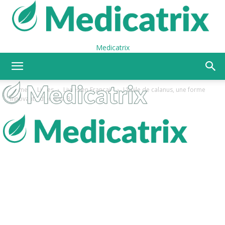
Medicatrix
Home
Livres
Livres en Français
L’huile de calanus, une forme
innovante d’oméga-3