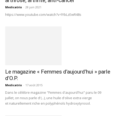
arthrose, arthrite, anti-cancer
Medicatrix
-
28 juin 2021
https://www.youtube.com/watch?v=lYbLzEwR48s
Le magazine « Femmes d’aujourd’hui » parle
d’O.P.
Medicatrix
-
17 août 2015
Dans le célèbre magazine "Femmes d'aujourd'hui" paru le 09
juillet, on nous parle d'(...), une huile d'olive extra vierge
et naturellement riche en polyphénols hydroxytyrosol.