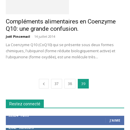
Compléments alimentaires en Coenzyme
Q10: une grande confusion.
Joël Pincemail
-
14 juillet 2014
La Coenzyme Q10 (CoQ10) qui se présente sous deux formes
chimiques, l'ubiquinol (forme réduite biologiquement active) et
l'ubiquinone (forme oxydée), est une molécule très...
37
38
39
Restez connecté
53,654
Fans
J'AIME
2,043
Suiveurs