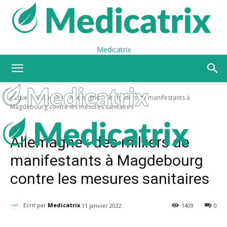
Medicatrix
Accueil
Covid-19
Allemagne : des milliers de manifestants à
Magdebourg contre les mesures sanitaires
Covid-19
Manifestations
Vaccin Covid de l’autre côté du miroir
Allemagne : des milliers de
manifestants à Magdebourg
contre les mesures sanitaires
Ecrit par
Medicatrix
11 janvier 2022
1409
0