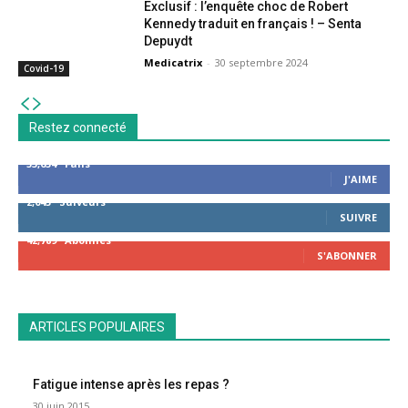
Exclusif : l’enquête choc de Robert
Kennedy traduit en français ! – Senta
Depuydt
Medicatrix
-
30 septembre 2024
Covid-19
Restez connecté
53,654
Fans
J'AIME
2,043
Suiveurs
SUIVRE
42,789
Abonnés
S'ABONNER
ARTICLES POPULAIRES
Fatigue intense après les repas ?
30 juin 2015