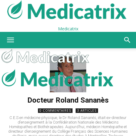
Medicatrix
Docteur Roland Sananès
0 COMMENTAIRES
3 ARTICLES
C.E.S en médecine physique, le Dr Roland Sananés, était ex-directeur
d’enseignement à la Confédération Nationale des Médecins
Homéopathes et Biothérapeutes. Aujourd’hui, médecin Homéopathe et
directeur d’enseignement du Collège Français des Sciences Humaines
de Paris, mais aussi directeur des études à Montpellier, Toulouse,