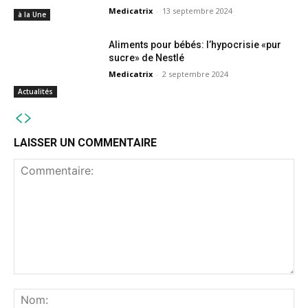
Medicatrix
-
13 septembre 2024
à la Une
Aliments pour bébés: l’hypocrisie «pur
sucre» de Nestlé
Medicatrix
-
2 septembre 2024
Actualités
LAISSER UN COMMENTAIRE
Commentaire:
No