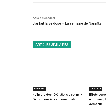
Article précédent
J’ai fait la 3e dose – La semaine de Naïm￼
ARTICLES SIMILAIRES
Covid-19
Covid-19
« L’heure des révélations a sonné »
Effets seco
Deux journalistes d’investigation
explosent, 
démentir !