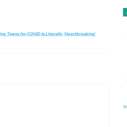
Email
Imprimer
g Teens for COVID Is Literally ‘Heartbreaking’
Email
Imprimer
Vo