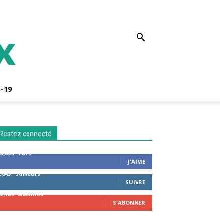
-19
Restez connecté
53,654
Fans
J'AIME
2,043
Suiveurs
SUIVRE
42,789
Abonnés
S'ABONNER