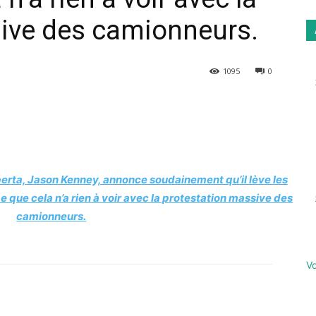
sive des camionneurs.
1095
0
Email
Imprimer
berta, Jason Kenney, annonce soudainement qu’il lève les
me que cela n’a rien à voir avec la protestation massive des
camionneurs.
Vo
Email
Imprimer