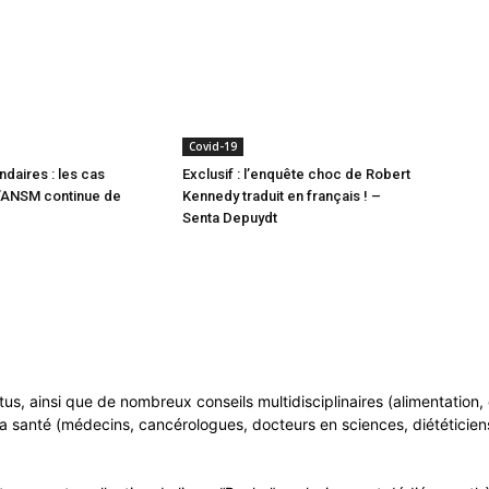
Covid-19
ndaires : les cas
Exclusif : l’enquête choc de Robert
l’ANSM continue de
Kennedy traduit en français ! –
Senta Depuydt
ntus, ainsi que de nombreux conseils multidisciplinaires (alimentatio
a santé (médecins, cancérologues, docteurs en sciences, diététiciens