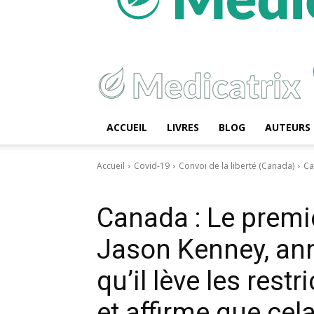
ACCUEIL
LIVRES
BLOG
AUTEURS
Accueil
Covid-19
Convoi de la liberté (Canada)
Ca
Covid-19
Convoi de la liberté (Canada)
Vaccin Covid de l’au
Canada : Le premie
Jason Kenney, a
qu’il lève les rest
et affirme que cela