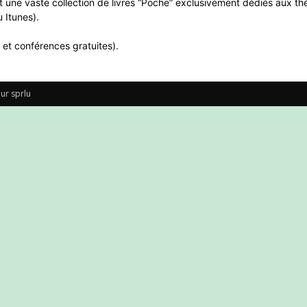
 une vaste collection de livres “Poche” exclusivement dédiés aux thè
 Itunes).
 et conférences gratuites).
ur sprlu