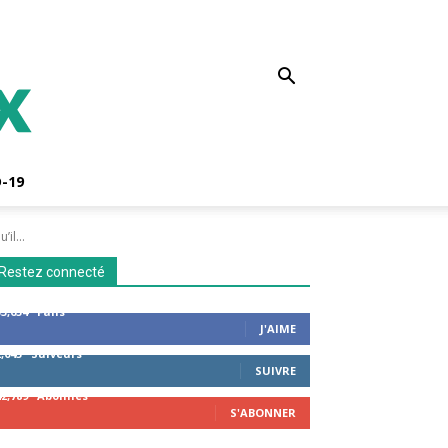
-19
il...
Restez connecté
53,654
Fans
J'AIME
2,043
Suiveurs
SUIVRE
42,789
Abonnés
S'ABONNER