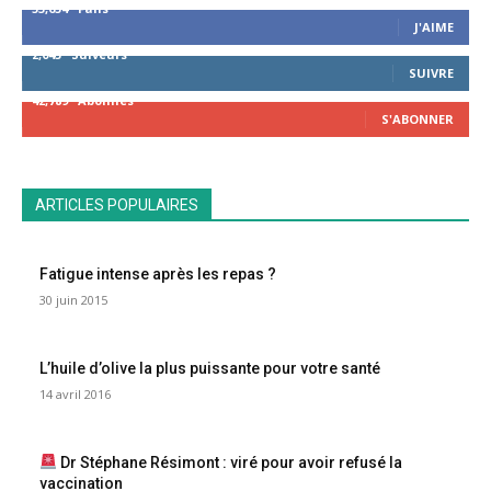
53,654
Fans
J'AIME
2,043
Suiveurs
SUIVRE
42,789
Abonnés
S'ABONNER
ARTICLES POPULAIRES
Fatigue intense après les repas ?
30 juin 2015
L’huile d’olive la plus puissante pour votre santé
14 avril 2016
Dr Stéphane Résimont : viré pour avoir refusé la
vaccination