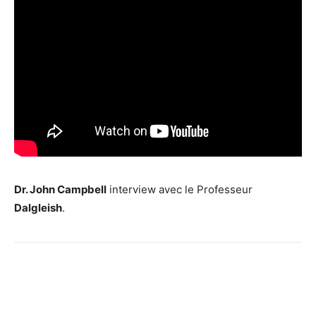
Dr. John Campbell
interview avec le Professeur
Dalgleish
.
Facebook
Twitter
Email
I