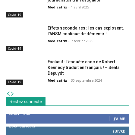
journalistes d’investigation
Medicatrix
-
1 avril 2025
Covid-19
Effets secondaires : les cas explosent,
l’ANSM continue de démentir !
Medicatrix
-
7 février 2025
Covid-19
Exclusif : l’enquête choc de Robert
Kennedy traduit en français ! – Senta
Depuydt
Medicatrix
-
30 septembre 2024
Covid-19
Restez connecté
53,654
Fans
J'AIME
2,043
Suiveurs
SUIVRE