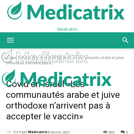
Medicatrix
Accueil
Covid-19
Covid en Israël «Les communautés arabe et juive
orthodoxe n’arrivent pas à...
Covid-19
Covid en Israël «Les
communautés arabe et juive
orthodoxe n’arrivent pas à
accepter le vaccin»
Ecrit par
Medicatrix
8 février 2021
806
0