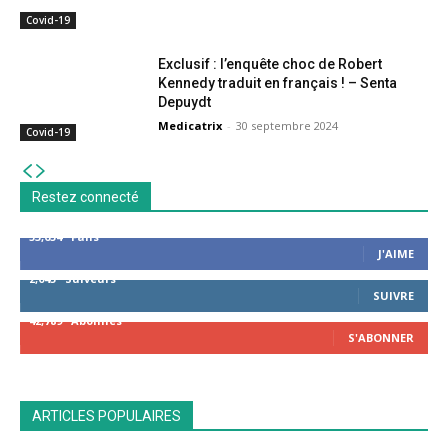
Covid-19
Exclusif : l’enquête choc de Robert
Kennedy traduit en français ! – Senta
Depuydt
Medicatrix
-
30 septembre 2024
Covid-19
Restez connecté
53,654
Fans
J'AIME
2,043
Suiveurs
SUIVRE
42,789
Abonnés
S'ABONNER
ARTICLES POPULAIRES