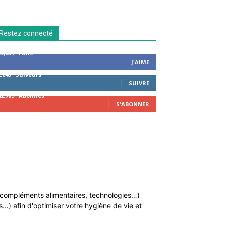
Restez connecté
53,654
Fans
J'AIME
2,043
Suiveurs
SUIVRE
42,789
Abonnés
S'ABONNER
n, compléments alimentaires, technologies…)
…) afin d'optimiser votre hygiène de vie et