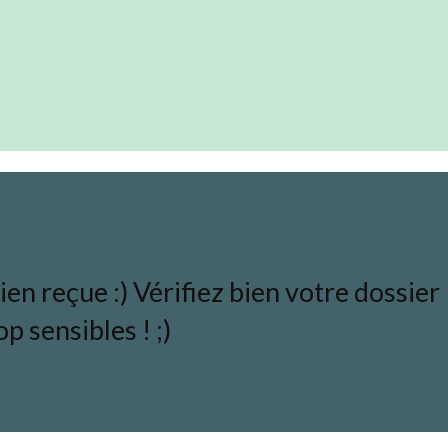
en reçue :) Vérifiez bien votre dossier
p sensibles ! ;)