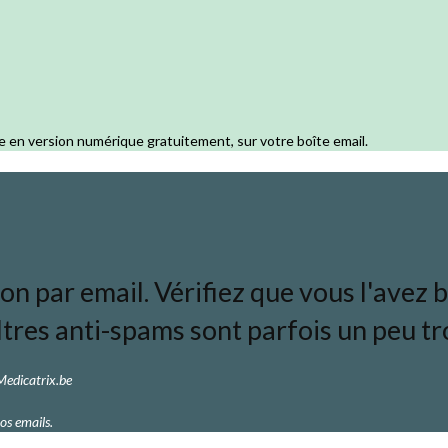
e en version numérique gratuitement, sur votre boîte email.
 par email. Vérifiez que vous l'avez bi
ltres anti-spams sont parfois un peu tro
 Medicatrix.be
os emails.