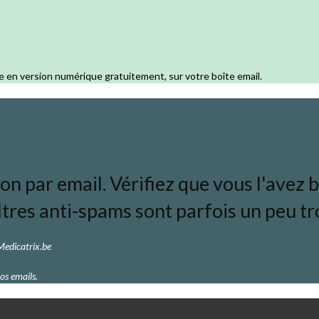
e en version numérique gratuitement, sur votre boîte email.
 par email. Vérifiez que vous l'avez bi
ltres anti-spams sont parfois un peu tro
 Medicatrix.be
os emails.