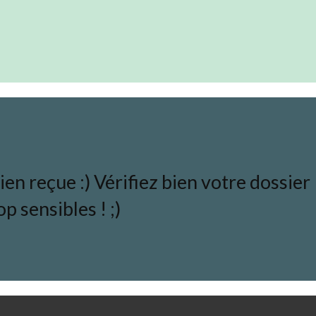
en reçue :) Vérifiez bien votre dossier
p sensibles ! ;)