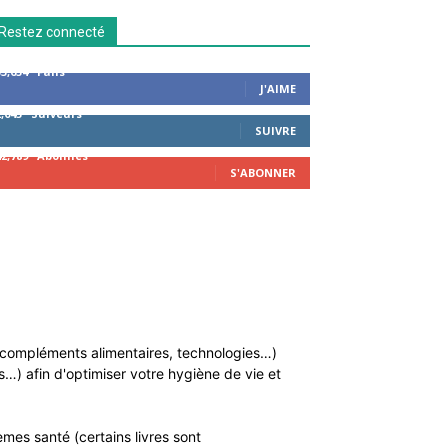
Restez connecté
53,654
Fans
J'AIME
2,043
Suiveurs
SUIVRE
42,789
Abonnés
S'ABONNER
n, compléments alimentaires, technologies…)
…) afin d'optimiser votre hygiène de vie et
mes santé (certains livres sont