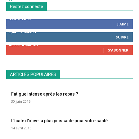
Restez connecté
53,654
Fans
J'AIME
2,043
Suiveurs
SUIVRE
42,789
Abonnés
S'ABONNER
ARTICLES POPULAIRES
Fatigue intense après les repas ?
30 juin 2015
L’huile d’olive la plus puissante pour votre santé
14 avril 2016