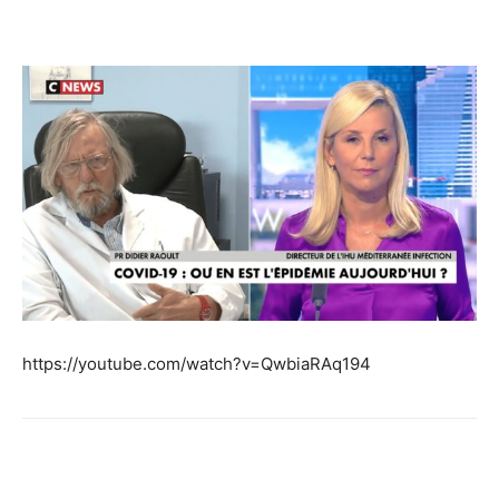
Facebook
Twitter
Email
I
https://youtube.com/watch?v=QwbiaRAq194
Facebook
Twitter
Email
I