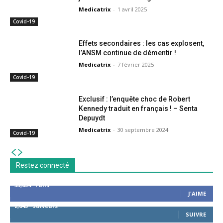
Medicatrix
-
1 avril 2025
Covid-19
Effets secondaires : les cas explosent,
l’ANSM continue de démentir !
Medicatrix
-
7 février 2025
Covid-19
Exclusif : l’enquête choc de Robert
Kennedy traduit en français ! – Senta
Depuydt
Medicatrix
-
30 septembre 2024
Covid-19
Restez connecté
53,654
Fans
J'AIME
2,043
Suiveurs
SUIVRE