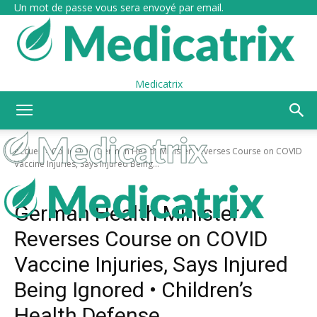
Un mot de passe vous sera envoyé par email.
Medicatrix
Accueil
Covid-19
German Health Minister Reverses Course on COVID
Vaccine Injuries, Says Injured Being...
Covid-19
Effets secondaires
German Health Minister
Reverses Course on COVID
Vaccine Injuries, Says Injured
Being Ignored • Children’s
Health Defense