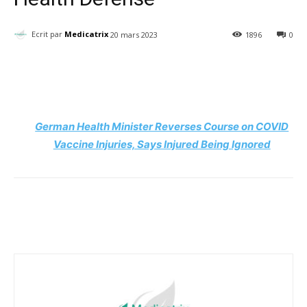
Ecrit par
Medicatrix
20 mars 2023
1896
0
Facebook
Twitter
Email
I
German Health Minister Reverses Course on COVID
Vaccine Injuries, Says Injured Being Ignored
Facebook
Twitter
Email
I