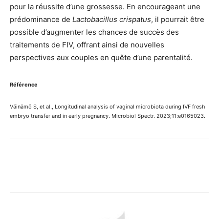
pour la réussite d’une grossesse. En encourageant une
prédominance de
Lactobacillus crispatus
, il pourrait être
possible d’augmenter les chances de succès des
traitements de FIV, offrant ainsi de nouvelles
perspectives aux couples en quête d’une parentalité.
Référence
Väinämö S, et al., Longitudinal analysis of vaginal microbiota during IVF fresh
embryo transfer and in early pregnancy. Microbiol Spectr. 2023;11:e0165023.
Facebook
Twitter
Email
I