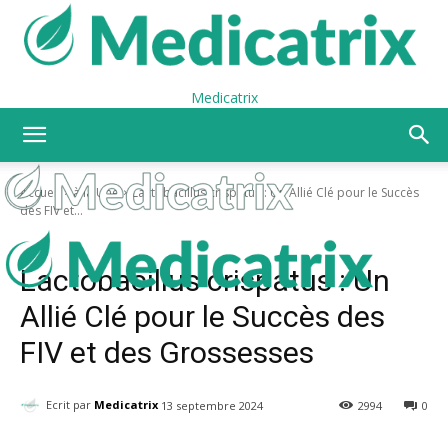
Medicatrix
Accueil
à la Une
Lactobacillus crispatus : Un Allié Clé pour le Succès
des FIV et...
à la Une
Actualités
Lactobacillus crispatus : Un
Allié Clé pour le Succès des
FIV et des Grossesses
Ecrit par
Medicatrix
13 septembre 2024
2994
0