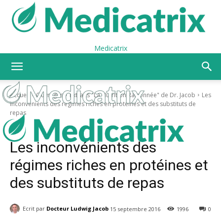
Medicatrix
Accueil
Ouvrages
Extraits "La Nutrition Raisonnée" de Dr. Jacob
Les
inconvénients des régimes riches en protéines et des substituts de
repas
Ouvrages
Extraits "La Nutrition Raisonnée" de Dr. Jacob
Les inconvénients des
régimes riches en protéines et
des substituts de repas
Ecrit par
Docteur Ludwig Jacob
15 septembre 2016
1996
0