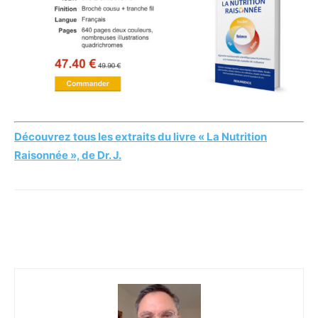
Découvrez tous les extraits du livre « La Nutrition
Raisonnée », de Dr. J.
Facebook
Twitter
Email
I