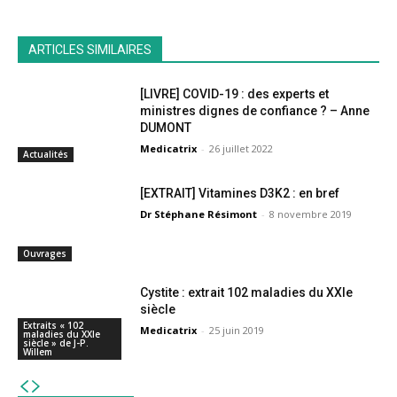
ARTICLES SIMILAIRES
[LIVRE] COVID-19 : des experts et
ministres dignes de confiance ? – Anne
DUMONT
Medicatrix
-
26 juillet 2022
Actualités
[EXTRAIT] Vitamines D3K2 : en bref
Dr Stéphane Résimont
-
8 novembre 2019
Ouvrages
Cystite : extrait 102 maladies du XXIe
siècle
Extraits « 102
Medicatrix
-
25 juin 2019
maladies du XXIe
siècle » de J-P.
Willem