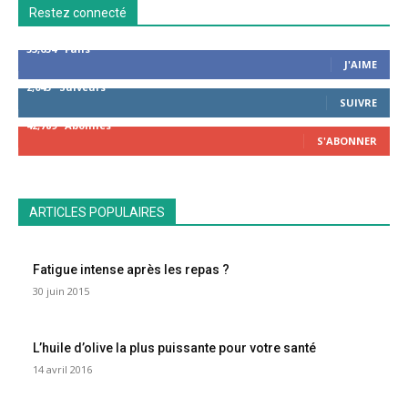
Restez connecté
53,654
Fans
J'AIME
2,043
Suiveurs
SUIVRE
42,789
Abonnés
S'ABONNER
ARTICLES POPULAIRES
Fatigue intense après les repas ?
30 juin 2015
L’huile d’olive la plus puissante pour votre santé
14 avril 2016