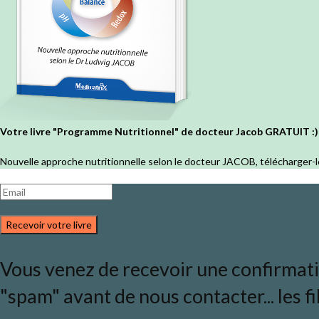
Votre livre "Programme Nutritionnel" de docteur Jacob GRATUIT :)
Nouvelle approche nutritionnelle selon le docteur JACOB, télécharger-l
Recevoir votre livre
Vous venez de recevoir une confirmation
"spam" avant de nous contacter... les fi