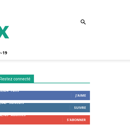
-19
Restez connecté
53,654
Fans
J'AIME
2,043
Suiveurs
SUIVRE
42,789
Abonnés
S'ABONNER