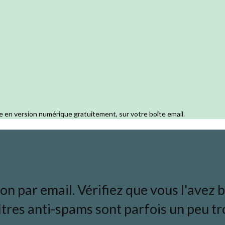
e en version numérique gratuitement, sur votre boîte email.
 par email. Vérifiez que vous l'avez bi
ltres anti-spams sont parfois un peu tro