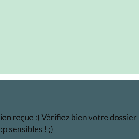
en reçue :) Vérifiez bien votre dossier
p sensibles ! ;)