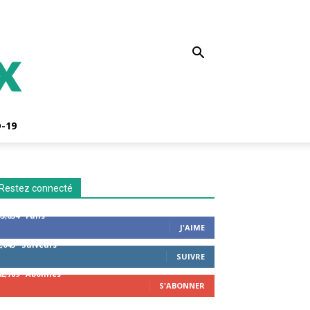
-19
Restez connecté
53,654
Fans
J'AIME
2,043
Suiveurs
SUIVRE
42,789
Abonnés
S'ABONNER