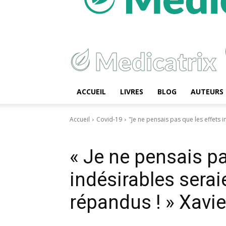
ACCUEIL
LIVRES
BLOG
AUTEURS
Accueil
Covid-19
"Je ne pensais pas que les effets i
Covid-19
Effets secondaires
Vaccin Covid de l’autre côté du 
« Je ne pensais pa
indésirables serai
répandus ! » Xavie