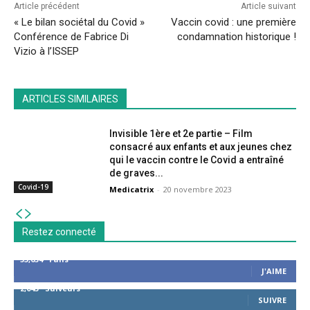
Article précédent
Article suivant
« Le bilan sociétal du Covid »
Vaccin covid : une première
Conférence de Fabrice Di
condamnation historique !
Vizio à l’ISSEP
ARTICLES SIMILAIRES
Invisible 1ère et 2e partie – Film
consacré aux enfants et aux jeunes chez
qui le vaccin contre le Covid a entraîné
de graves...
Covid-19
Medicatrix
-
20 novembre 2023
Restez connecté
53,654
Fans
J'AIME
2,043
Suiveurs
SUIVRE