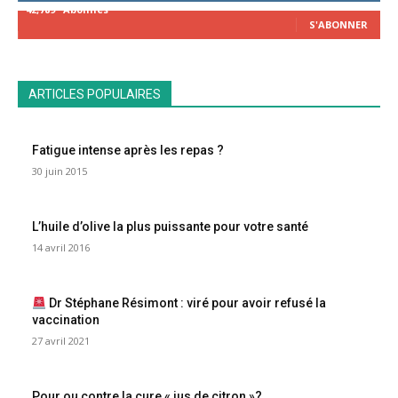
42,789
Abonnés
S'ABONNER
ARTICLES POPULAIRES
Fatigue intense après les repas ?
30 juin 2015
L’huile d’olive la plus puissante pour votre santé
14 avril 2016
Dr Stéphane Résimont : viré pour avoir refusé la
vaccination
27 avril 2021
Pour ou contre la cure « jus de citron »?