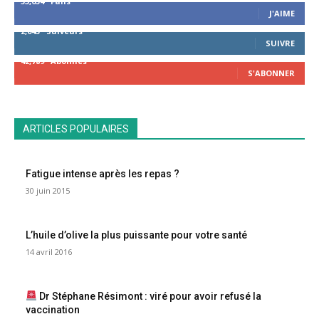
53,654
Fans
J'AIME
2,043
Suiveurs
SUIVRE
42,789
Abonnés
S'ABONNER
ARTICLES POPULAIRES
Fatigue intense après les repas ?
30 juin 2015
L’huile d’olive la plus puissante pour votre santé
14 avril 2016
Dr Stéphane Résimont : viré pour avoir refusé la
vaccination