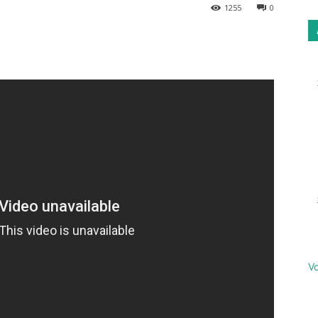
1255
0
Email
Imprimer
Vo