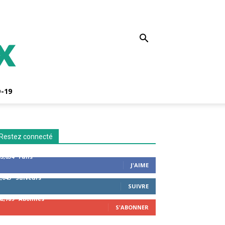
-19
Restez connecté
53,654
Fans
J'AIME
2,043
Suiveurs
SUIVRE
42,789
Abonnés
S'ABONNER