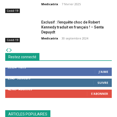
Medicatrix
-
7 février 2025
Covid-19
Exclusif : l’enquête choc de Robert
Kennedy traduit en français ! – Senta
Depuydt
Medicatrix
-
30 septembre 2024
Covid-19
Restez connecté
53,654
Fans
J'AIME
2,043
Suiveurs
SUIVRE
42,789
Abonnés
S'ABONNER
ARTICLES POPULAIRES