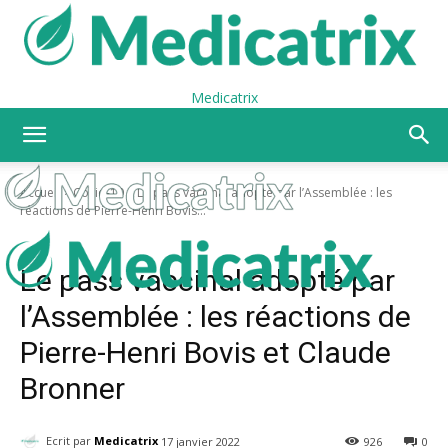
Medicatrix
Accueil
Covid-19
Le pass vaccinal adopté par l’Assemblée : les
réactions de Pierre-Henri Bovis...
Covid-19
Pass et mesures sanitaires
Vaccin Covid de l’autre côté du miroir
Le pass vaccinal adopté par
l’Assemblée : les réactions de
Pierre-Henri Bovis et Claude
Bronner
Ecrit par
Medicatrix
17 janvier 2022
926
0