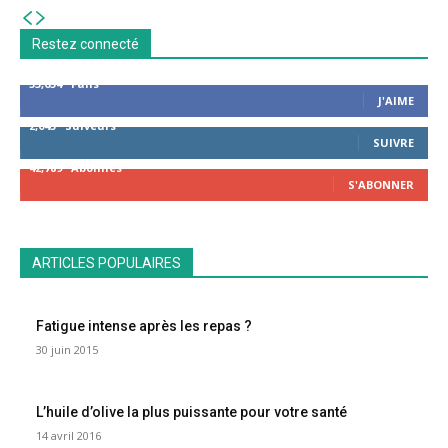
Restez connecté
53,654
Fans
J'AIME
2,043
Suiveurs
SUIVRE
42,789
Abonnés
S'ABONNER
ARTICLES POPULAIRES
Fatigue intense après les repas ?
30 juin 2015
L’huile d’olive la plus puissante pour votre santé
14 avril 2016