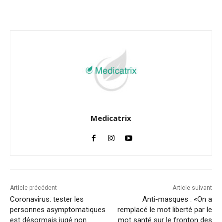
Facebook
Twitter
Email
I
Medicatrix
Article précédent
Article suivant
Coronavirus: tester les
Anti-masques : «On a
personnes asymptomatiques
remplacé le mot liberté par le
est désormais jugé non
mot santé sur le fronton des