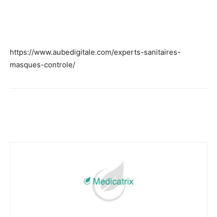
Facebook
Twitter
Email
I
https://www.aubedigitale.com/experts-sanitaires-
masques-controle/
Facebook
Twitter
Email
I