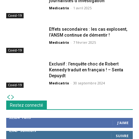
journalistes d’investigation
Medicatrix
-
1 avril 2025
Covid-19
Effets secondaires : les cas explosent,
l’ANSM continue de démentir !
Medicatrix
-
7 février 2025
Covid-19
Exclusif : l’enquête choc de Robert
Kennedy traduit en français ! – Senta
Depuydt
Medicatrix
-
30 septembre 2024
Covid-19
Restez connecté
53,654
Fans
J'AIME
2,043
Suiveurs
SUIVRE