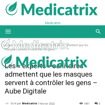
Medicatrix
Accueil
Covid-19
Les "experts" sanitaires admettent que les
masques servent à contrôler les gens...
Covid-19
Masques
Les « experts » sanitaires
admettent que les masques
servent à contrôler les gens –
Aube Digitale
Ecrit par
Medicatrix
7 février 2022
1491
0