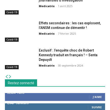
journalistes d’investigation
Medicatrix
-
1 avril 2025
Covid-19
Effets secondaires : les cas explosent,
l’ANSM continue de démentir !
Medicatrix
-
7 février 2025
Covid-19
Exclusif : l’enquête choc de Robert
Kennedy traduit en français ! – Senta
Depuydt
Medicatrix
-
30 septembre 2024
Covid-19
Restez connecté
53,654
Fans
J'AIME
2,043
Suiveurs
SUIVRE