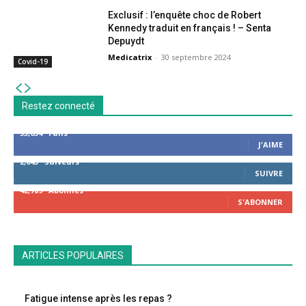
Exclusif : l’enquête choc de Robert
Kennedy traduit en français ! – Senta
Depuydt
Medicatrix
-
30 septembre 2024
Covid-19
Restez connecté
53,654
Fans
J'AIME
2,043
Suiveurs
SUIVRE
42,789
Abonnés
S'ABONNER
ARTICLES POPULAIRES
Fatigue intense après les repas ?