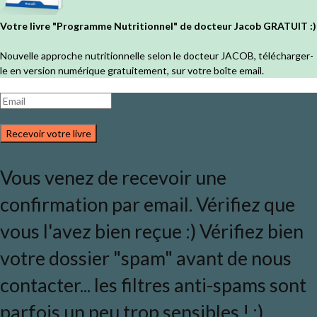
Votre livre "Programme Nutritionnel" de docteur Jacob GRATUIT :)
Nouvelle approche nutritionnelle selon le docteur JACOB, télécharger-
le en version numérique gratuitement, sur votre boîte email.
Recevoir votre livre
Vous venez de recevoir une
confirmation par email. Vérifiez que
vous l'avez bien reçue :) Vérifiez bien
votre dossier "spam" avant de nous
contacter... les filtres anti-spams sont
parfois un peu trop sensibles ! ;)