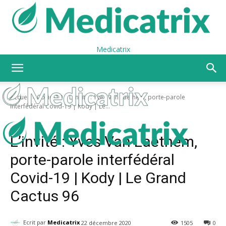
Medicatrix
Accueil
Covid-19
L'invité : Yves Van Laethem, porte-parole
interfédéral Covid-19 | Kody | Le...
Covid-19
Humour
L’invité : Yves Van Laethem,
porte-parole interfédéral
Covid-19 | Kody | Le Grand
Cactus 96
Ecrit par
Medicatrix
22 décembre 2020
1505
0