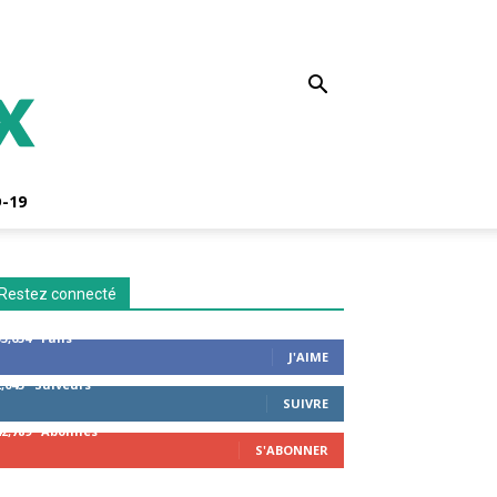
-19
Restez connecté
53,654
Fans
J'AIME
2,043
Suiveurs
SUIVRE
42,789
Abonnés
S'ABONNER