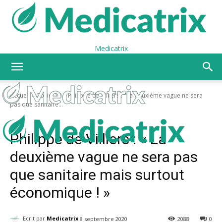
Medicatrix
Accueil
Covid-19
Philippe de Villiers : "La deuxième vague ne sera
pas que sanitaire...
Covid-19
Economie
Philippe de Villiers : « La
deuxième vague ne sera pas
que sanitaire mais surtout
économique ! »
Ecrit par
Medicatrix
8 septembre 2020
2088
0