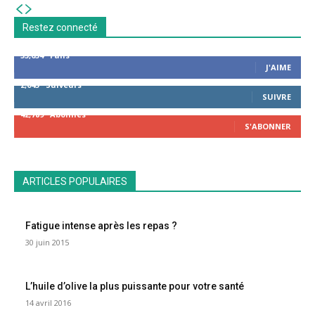
Restez connecté
53,654
Fans
J'AIME
2,043
Suiveurs
SUIVRE
42,789
Abonnés
S'ABONNER
ARTICLES POPULAIRES
Fatigue intense après les repas ?
30 juin 2015
L’huile d’olive la plus puissante pour votre santé
14 avril 2016