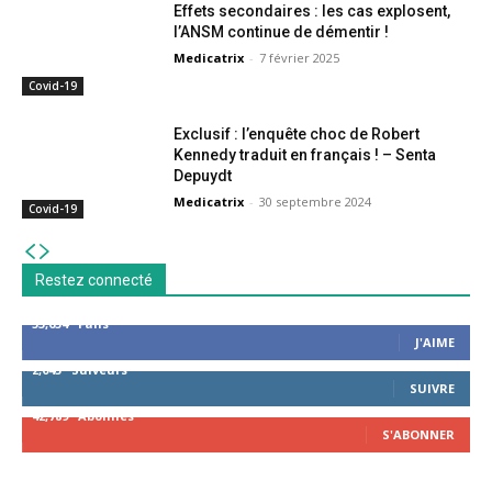
Effets secondaires : les cas explosent,
l’ANSM continue de démentir !
Medicatrix
-
7 février 2025
Covid-19
Exclusif : l’enquête choc de Robert
Kennedy traduit en français ! – Senta
Depuydt
Medicatrix
-
30 septembre 2024
Covid-19
Restez connecté
53,654
Fans
J'AIME
2,043
Suiveurs
SUIVRE
42,789
Abonnés
S'ABONNER