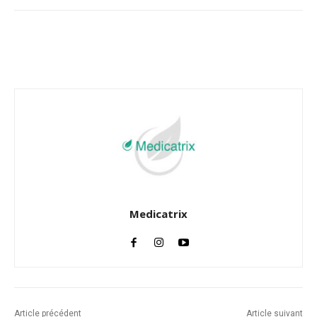
Facebook
Twitter
Email
I
Medicatrix
Article précédent
Article suivant