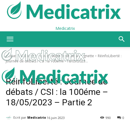
Medicatrix
Accueil
Covid-19
Covid l’autre bout de la lorgnette
RéinfoLiberté :
Journée de débats / CSI : la 100éme - 18/05/2023...
Covid-19
Covid l’autre bout de la lorgnette
RéinfoLiberté : Journée de
débats / CSI : la 100éme –
18/05/2023 – Partie 2
Ecrit par
Medicatrix
16 juin 2023
990
0