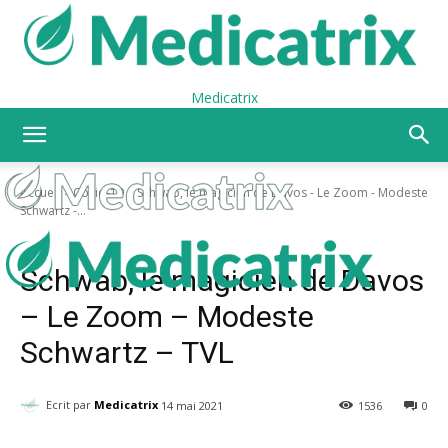
Medicatrix
Accueil
Covid-19
Schwab, le magicien de Davos - Le Zoom - Modeste
Schwartz -...
Covid-19
Schwab, le magicien de Davos
– Le Zoom – Modeste
Schwartz – TVL
Ecrit par
Medicatrix
14 mai 2021
1536
0