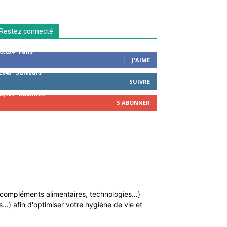
Restez connecté
53,654
Fans
J'AIME
2,043
Suiveurs
SUIVRE
42,789
Abonnés
S'ABONNER
n, compléments alimentaires, technologies…)
…) afin d'optimiser votre hygiène de vie et