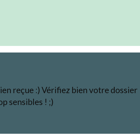
en reçue :) Vérifiez bien votre dossier
p sensibles ! ;)