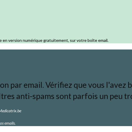
e en version numérique gratuitement, sur votre boîte email.
 par email. Vérifiez que vous l'avez bi
ltres anti-spams sont parfois un peu tro
 Medicatrix.be
os emails.